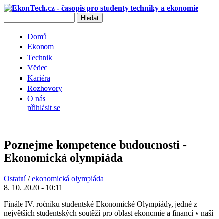
Přejít k hlavnímu obsahu
Hledat
Vyhledávání
Domů
Ekonom
Technik
Vědec
Kariéra
Rozhovory
O nás
přihlásit se
Poznejme kompetence budoucnosti -
Ekonomická olympiáda
Ostatní
/
ekonomická olympiáda
8. 10. 2020 - 10:11
Finále IV. ročníku studentské Ekonomické Olympiády, jedné z
největších studentských soutěží pro oblast ekonomie a financí v naší