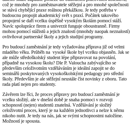
což je mnohdy pro zaměstnavatele stěžejní a pro mnohé společnosti
se stává chybějící praxe reálnou překážkou. Je tedy potřeba v
budoucnu propojit akademický svět s praxí. Počátek takového
propojení se daří vcelku úspěšně vysokým školám pomocí stáží.
Navíc spolupráce firem a univerzit funguje oboustranně. Firmy
mohou pomocí stážistů a jejich znalostí (mnohdy naopak neznalostí)
ovlivňovat partnerské školy a jejich studijní programy.
Pro budoucí zaměstnání je tedy vyžadována příprava již od velmi
mladého věku. Průběh na vysoké škole byl vcelku objasněn. Jak se
ale může středoškolský student lépe připravovat na povolání,
případně na vysokou školu? Dle P. Valoucha zabývajícího se
především celoživotním vzděláváním je ideální zapojit se do
seminářů poskytovaných vysokoškolskými pedagogy pro střední
školy. Především je ale stěžejní neustále číst novinky z oboru. Tato
rada platí nejen pro studenty.
Závěrem lze říci, že proces přípravy pro budoucí zaměstnání je
vcelku složitý, ale v dnešní době je snaha pomoci v rozvoji
schopností (nejen) studentů znatelná. Vzdělávání je složitý
celoživotní proces, který je na každém jednotlivci a nelze k němu
nikoho nutit. Je tedy na nás, jak se svými schopnostmi naložíme.
Možností je spousta.