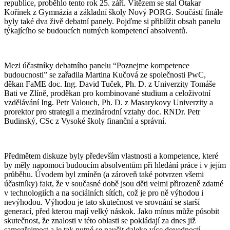
republice, proběhlo tento rok 25. září. Vítězem se stal Otakar
Kořínek z Gymnázia a základní školy Nový PORG. Součástí finále
byly také dva živě debatní panely. Pojďme si přiblížit obsah panelu
týkajícího se budoucích nutných kompetencí absolventů.
Mezi účastníky debatního panelu “Poznejme kompetence
budoucnosti” se zařadila Martina Kučová ze společnosti PwC,
děkan FaME doc. Ing. David Tuček, Ph. D. z Univerzity Tomáše
Bati ve Zlíně, proděkan pro kombinované studium a celoživotní
vzdělávání Ing. Petr Valouch, Ph. D. z Masarykovy Univerzity a
prorektor pro strategii a mezinárodní vztahy doc. RNDr. Petr
Budinský, CSc z Vysoké školy finanční a správní.
Předmětem diskuze byly především vlastnosti a kompetence, které
by měly napomoci budoucím absolventům při hledání práce i v jejím
průběhu. Úvodem byl zmíněn (a zároveň také potvrzen všemi
účastníky) fakt, že v současné době jsou děti velmi přirozeně zdatné
v technologiích a na sociálních sítích, což je pro ně výhodou i
nevýhodou. Výhodou je tato skutečnost ve srovnání se starší
generací, před kterou mají velký náskok. Jako mínus může působit
skutečnost, že znalosti v této oblasti se pokládají za dnes již
samozřejmost a je tak nutné se naučit daleko více dovedností.