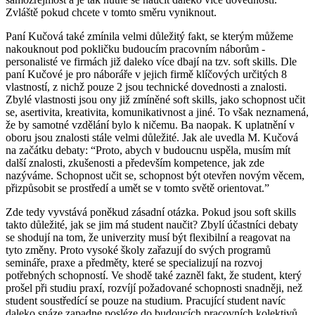
Zvláště pokud chcete v tomto směru vyniknout.
Paní Kučová také zmínila velmi důležitý fakt, se kterým můžeme
nakouknout pod pokličku budoucím pracovním náborům -
personalisté ve firmách již daleko více dbají na tzv. soft skills. Dle
paní Kučové je pro náboráře v jejich firmě klíčových určitých 8
vlastností, z nichž pouze 2 jsou technické dovednosti a znalosti.
Zbylé vlastnosti jsou ony již zmíněné soft skills, jako schopnost učit
se, asertivita, kreativita, komunikativnost a jiné. To však neznamená,
že by samotné vzdělání bylo k ničemu. Ba naopak. K uplatnění v
oboru jsou znalosti stále velmi důležité. Jak ale uvedla M. Kučová
na začátku debaty: “Proto, abych v budoucnu uspěla, musím mít
další znalosti, zkušenosti a především kompetence, jak zde
nazýváme. Schopnost učit se, schopnost být otevřen novým věcem,
přizpůsobit se prostředí a umět se v tomto světě orientovat.”
Zde tedy vyvstává poněkud zásadní otázka. Pokud jsou soft skills
takto důležité, jak se jim má student naučit? Zbylí účastníci debaty
se shodují na tom, že univerzity musí být flexibilní a reagovat na
tyto změny. Proto vysoké školy zařazují do svých programů
semináře, praxe a předměty, které se specializují na rozvoj
potřebných schopností. Ve shodě také zazněl fakt, že student, který
prošel při studiu praxí, rozvíjí požadované schopnosti snadněji, než
student soustředící se pouze na studium. Pracující student navíc
daleko snáze zapadne posléze do budoucích pracovních kolektivů,