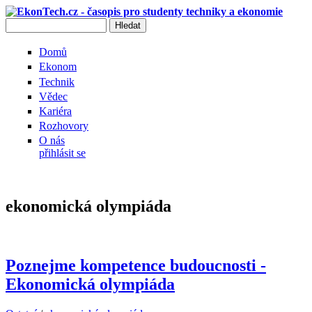
Přejít k hlavnímu obsahu
Hledat
Vyhledávání
Domů
Ekonom
Technik
Vědec
Kariéra
Rozhovory
O nás
přihlásit se
ekonomická olympiáda
Poznejme kompetence budoucnosti -
Ekonomická olympiáda