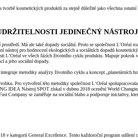
tvorbě kosmetických produktů za stejně důležité jako všechna ostatní k
UDRŽITELNOSTI JEDINEČNÝ NÁSTRO
prostředí. Má ale také dopady sociální. Proto se společnost L’Oréal 
kátní nástroj pro hodnocení ekologických a sociálních dopadů kosmeti
i L‘Oréal ve všech fázích životního cyklu produktu. Mapuje pokrok ve
cí a jeho sociální dopady.
 integruje metodiky analýzy životního cyklu a koncept „planetárních 
ýrobku. Pro vytvoření této metodiky společnost L‘Oréal spolupracovala
IDEA Nástroj SPOT získal v dubnu 2018 ocenění World Changing de
t Company se zaměřuje na sociální blaho a podporuje iniciativy, které
18 v kategorii General Excellence. Tento každoroční program udílen