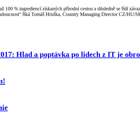
 až 100 % ingrediencí získaných přírodní cestou a důsledně se řídí závaz
aší budoucnost“ říká Tomáš Hruška, Country Managing Director CZ/HU/S
017: Hlad a poptávka po lidech z IT je obr
m!
mie