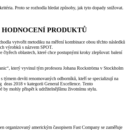
ritéria. Proto se rozhodla hledat způsoby, jak tyto dopady snižovat.
J HODNOCENÍ PRODUKTŮ
rozhodla vytvořit metodiku na měření kombinace obou těchto následků
ckých výrobků s názvem SPOT.
 čtyřech oblastech, které chce postupnými kroky zlepšovat: balení
hranic“, který vyvinul tým profesora Johana Rockströma v Stockholm
 s týmem devíti renomovaných odborníků, kteří se specializují na
as 2018 v kategorii General Excellence. Tento
 by mohly přispět k udržitelnějšímu životnímu stylu.
í cen organizovaný americkým časopisem Fast Company se zaměřuje