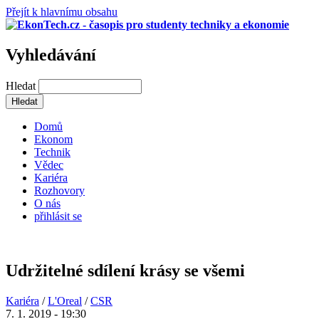
Přejít k hlavnímu obsahu
Vyhledávání
Hledat
Domů
Ekonom
Technik
Vědec
Kariéra
Rozhovory
O nás
přihlásit se
Udržitelné sdílení krásy se všemi
Kariéra
/
L'Oreal
/
CSR
7. 1. 2019 - 19:30