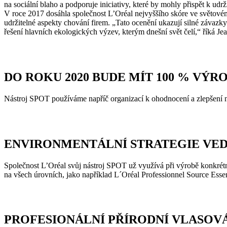
na sociální blaho a podporuje iniciativy, které by mohly přispět k udrž
V roce 2017 dosáhla společnost L’Oréal nejvyššího skóre ve světové
udržitelné aspekty chování firem. „Tato ocenění ukazují silné závazky
řešení hlavních ekologických výzev, kterým dnešní svět čelí,“ říká J
DO ROKU 2020 BUDE MÍT 100 % VÝR
Nástroj SPOT používáme napříč organizací k ohodnocení a zlepšení na
ENVIRONMENTÁLNÍ STRATEGIE VE
Společnost L’Oréal svůj nástroj SPOT už využívá při výrobě konkrétní
na všech úrovních, jako například L´Oréal Professionnel Source Essen
PROFESIONÁLNÍ PŘÍRODNÍ VLASOV