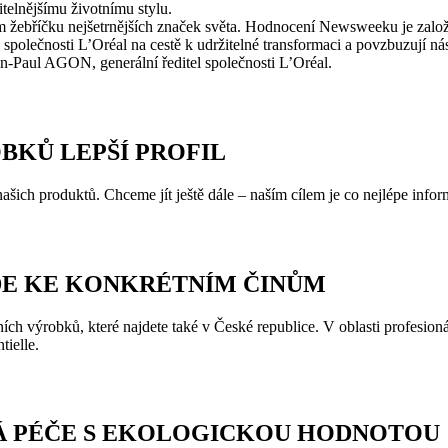
itelnějšímu životnímu stylu.
m žebříčku nejšetrnějších značek světa. Hodnocení Newsweeku je zalo
 společnosti L’Oréal na cestě k udržitelné transformaci a povzbuzují n
ean-Paul AGON, generální ředitel společnosti L’Oréal.
OBKŮ LEPŠÍ PROFIL
šich produktů. Chceme jít ještě dále – naším cílem je co nejlépe infor
DE KE KONKRÉTNÍM ČINŮM
ch výrobků, které najdete také v České republice. V oblasti profesioná
tielle.
Á PÉČE S EKOLOGICKOU HODNOTOU