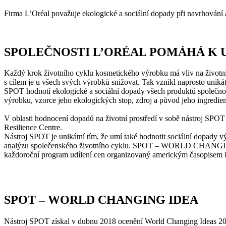
Firma L’Oréal považuje ekologické a sociální dopady při navrhování a 
SPOLEČNOSTI L’ORÉAL POMÁHÁ K 
Každý krok životního cyklu kosmetického výrobku má vliv na životní 
s cílem je u všech svých výrobků snižovat. Tak vznikl naprosto uni
SPOT hodnotí ekologické a sociální dopady všech produktů společnost
výrobku, vzorce jeho ekologických stop, zdroj a původ jeho ingredien
V oblasti hodnocení dopadů na životní prostředí v sobě nástroj SPOT
Resilience Centre.
Nástroj SPOT je unikátní tím, že umí také hodnotit sociální dopady v
analýzu společenského životního cyklu. SPOT – WORLD CHANGING 
každoroční program udílení cen organizovaný americkým časopisem Fas
SPOT – WORLD CHANGING IDEA
Nástroj SPOT získal v dubnu 2018 ocenění World Changing Ideas 20