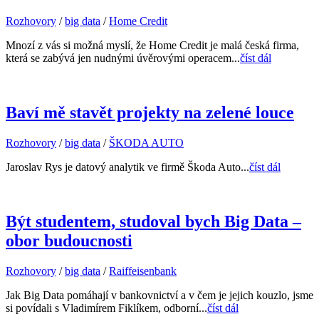
Rozhovory
/
big data
/
Home Credit
Mnozí z vás si možná myslí, že Home Credit je malá česká firma,
která se zabývá jen nudnými úvěrovými operacem...
číst dál
Baví mě stavět projekty na zelené louce
Rozhovory
/
big data
/
ŠKODA AUTO
Jaroslav Rys je datový analytik ve firmě Škoda Auto...
číst dál
Být studentem, studoval bych Big Data –
obor budoucnosti
Rozhovory
/
big data
/
Raiffeisenbank
Jak Big Data pomáhají v bankovnictví a v čem je jejich kouzlo, jsme
si povídali s Vladimírem Fiklíkem, odborní...
číst dál