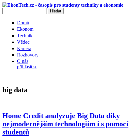
Přejít k hlavnímu obsahu
Hledat
Vyhledávání
Domů
Ekonom
Technik
Vědec
Kariéra
Rozhovory
O nás
přihlásit se
big data
Home Credit analyzuje Big Data díky
nejmodernějším technologiím i s pomocí
studentů