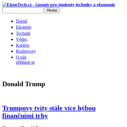
Přejít k hlavnímu obsahu
Hledat
Vyhledávání
Domů
Ekonom
Technik
Vědec
Kariéra
Rozhovory
O nás
přihlásit se
Donald Trump
Trumpovy tvíty stále více hýbou
finančními trhy