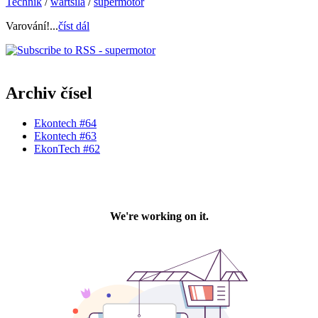
Technik
/
wartsila
/
supermotor
Varování!...
číst dál
Archiv čísel
Ekontech #64
Ekontech #63
EkonTech #62