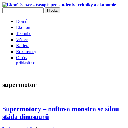
Přejít k hlavnímu obsahu
Hledat
Vyhledávání
Domů
Ekonom
Technik
Vědec
Kariéra
Rozhovory
O nás
přihlásit se
supermotor
Supermotory – naftová monstra se silou
stáda dinosaurů