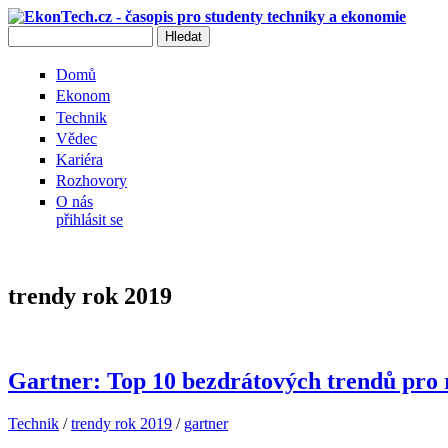
Přejít k hlavnímu obsahu
Hledat
Vyhledávání
Domů
Ekonom
Technik
Vědec
Kariéra
Rozhovory
O nás
přihlásit se
trendy rok 2019
Gartner: Top 10 bezdrátových trendů pro r
Technik
/
trendy rok 2019
/
gartner