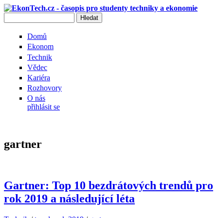
Přejít k hlavnímu obsahu
Hledat
Vyhledávání
Domů
Ekonom
Technik
Vědec
Kariéra
Rozhovory
O nás
přihlásit se
gartner
Gartner: Top 10 bezdrátových trendů pro
rok 2019 a následující léta