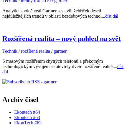
Technik
/
trendy rok 2019
/
gartner
Analytici společnosti Gartner sestavili žebříček deseti
nejdůležitějších trendů v oblasti bezdrátových technol...
číst dál
Rozšířená realita – nový pohled na svět
Technik
/
rozšířená realita
/
gartner
S masovým rozšířením chytrých telefonů a překotným
technologickým vývojem se otevřely dveře rozšířené realitě,...
číst
dál
Archiv čísel
Ekontech #64
Ekontech #63
EkonTech #62