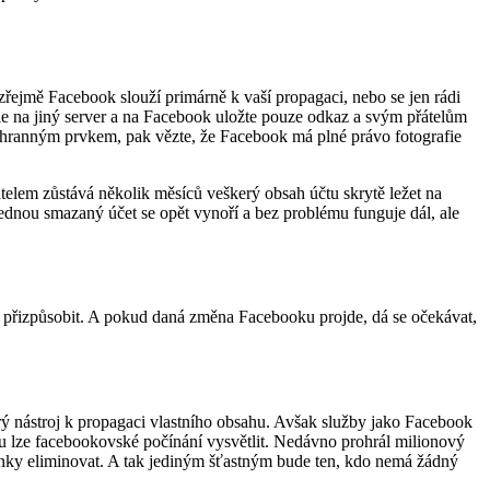
zřejmě Facebook slouží primárně k vaší propagaci, nebo se jen rádi
rafie na jiný server a na Facebook uložte pouze odkaz a svým přátelům
hranným prvkem, pak vězte, že Facebook má plné právo fotografie
elem zůstává několik měsíců veškerý obsah účtu skrytě ležet na
jednou smazaný účet se opět vynoří a bez problému funguje dál, ale
méně přizpůsobit. A pokud daná změna Facebooku projde, dá se očekávat,
rý nástroj k propagaci vlastního obsahu. Avšak služby jako Facebook
ranu lze facebookovské počínání vysvětlit. Nedávno prohrál milionový
mínky eliminovat. A tak jediným šťastným bude ten, kdo nemá žádný