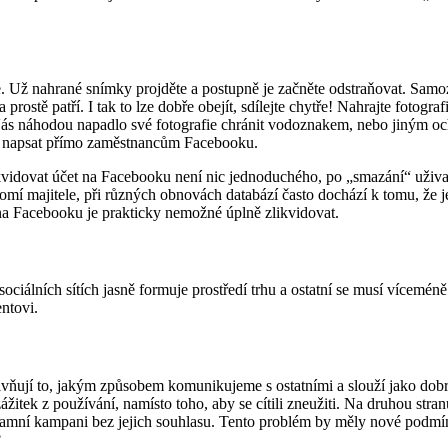
ete. Už nahrané snímky projděte a postupně je začněte odstraňovat. Samo
prostě patří. I tak to lze dobře obejít, sdílejte chytře! Nahrajte fotog
ás náhodou napadlo své fotografie chránit vodoznakem, nebo jiným oc
ete napsat přímo zaměstnancům Facebooku.
vidovat účet na Facebooku není nic jednoduchého, po „smazání“ uživat
omí majitele, při různých obnovách databází často dochází k tomu, že 
t na Facebooku je prakticky nemožné úplně zlikvidovat.
 v sociálních sítích jasně formuje prostředí trhu a ostatní se musí více
entovi.
livňují to, jakým způsobem komunikujeme s ostatními a slouží jako dob
zážitek z používání, namísto toho, aby se cítili zneužiti. Na druhou st
 reklamní kampani bez jejich souhlasu. Tento problém by měly nové pod
?