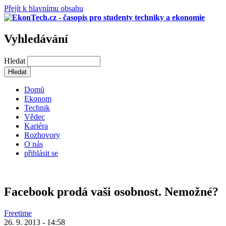
Přejít k hlavnímu obsahu
Vyhledávání
Hledat
Domů
Ekonom
Technik
Vědec
Kariéra
Rozhovory
O nás
přihlásit se
Facebook prodá vaši osobnost. Nemožné?
Freetime
26. 9. 2013 - 14:58