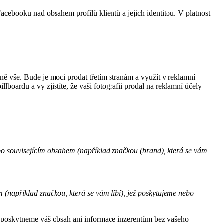
ebooku nad obsahem profilů klientů a jejich identitou. V platnost
ě vše. Bude je moci prodat třetím stranám a využít v reklamní
lboardu a vy zjistíte, že vaši fotografii prodal na reklamní účely
o souvisejícím obsahem (například značkou (brand), která se vám
(například značkou, která se vám líbí), jež poskytujeme nebo
„Neposkytneme váš obsah ani informace inzerentům bez vašeho