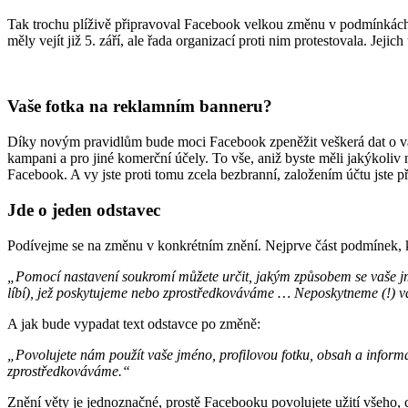
Tak trochu plíživě připravoval Facebook velkou změnu v podmínkách 
měly vejít již 5. září, ale řada organizací proti nim protestovala. Jej
Vaše fotka na reklamním banneru?
Díky novým pravidlům bude moci Facebook zpeněžit veškerá dat o vás 
kampani a pro jiné komerční účely. To vše, aniž byste měli jakýkoliv n
Facebook. A vy jste proti tomu zcela bezbranní, založením účtu jste p
Jde o jeden odstavec
Podívejme se na změnu v konkrétním znění. Nejprve část podmínek, kt
„Pomocí nastavení soukromí můžete určit, jakým způsobem se vaše j
líbí), jež poskytujeme nebo zprostředkováváme … Neposkytneme (!) v
A jak bude vypadat text odstavce po změně:
„Povolujete nám použít vaše jméno, profilovou fotku, obsah a inform
zprostředkováváme.“
Znění věty je jednoznačné, prostě Facebooku povolujete užití všeho,