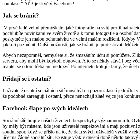
souhlasu.“ Ať žije skvělý Facebook!
Jak se bránit?
V prvé řadě velmi přemýšlejte, jaké fotografie na svůj profil nahraj
pochlubíte novinkami ve svém životě a k tomu fotografie a osobní data 
poskytněte jen malou ochutnávku ve velmi malém rozlišení. Kdyby V
jakkoli pozměnit. Další možností, jak se bránit, je protestovat. Můž
Abych nezapomněl, nemyslete si, že smazáním účtu si pomůžete. Zlik
serveru, aby mohl být kdykoli obnoven. A to se někdy stává i bez věd
majitel se o tom třeba ani nedozví. Po internetu kolují i fámy, že úče
Přidají se i ostatní?
I uživatelé ostatní sociálních sítí musí být na pozoru. Jasná jednička
že podobně zareagují i ostatní, přece nenechají zlaté vejce jen konkur
Facebook šlape po svých ideálech
Sociální sítě hrají v našich životech bezpochyby významnou roli. Ov
by měly být místem, kde jsou uživatelé respektováni a mají pozitivní 
soudní spor, když se přišlo na to, že data svých uživatelů využil v
účet na žádné sociální síti. Existuje však v dnešní době někdo takový