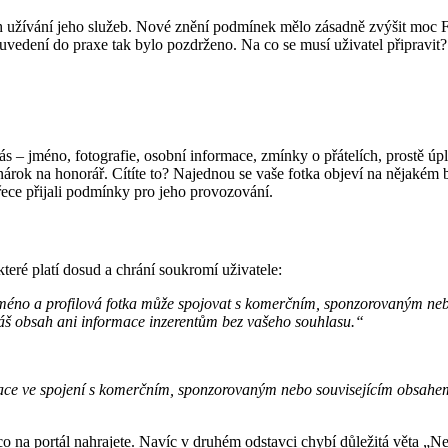
užívání jeho služeb. Nové znění podmínek mělo zásadně zvýšit moc Fac
ich uvedení do praxe tak bylo pozdrženo. Na co se musí uživatel připravit?
– jméno, fotografie, osobní informace, zmínky o přátelích, prostě úpln
árok na honorář. Cítíte to? Najednou se vaše fotka objeví na nějakém bil
řece přijali podmínky pro jeho provozování.
eré platí dosud a chrání soukromí uživatele:
méno a profilová fotka může spojovat s komerčním, sponzorovaným neb
áš obsah ani informace inzerentům bez vašeho souhlasu.“
ace ve spojení s komerčním, sponzorovaným nebo souvisejícím obsahem 
 co na portál nahrajete. Navíc v druhém odstavci chybí důležitá věta 