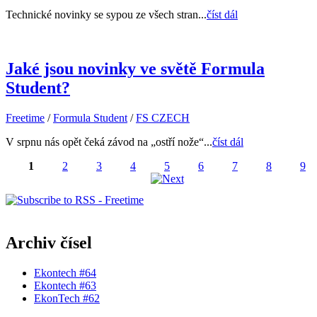
Technické novinky se sypou ze všech stran...
číst dál
Jaké jsou novinky ve světě Formula
Student?
Freetime
/
Formula Student
/
FS CZECH
V srpnu nás opět čeká závod na „ostří nože“...
číst dál
1
2
3
4
5
6
7
8
9
Stránky
Archiv čísel
Ekontech #64
Ekontech #63
EkonTech #62