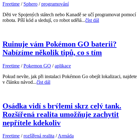
Freetime
/
Sphero
/
programování
Děti ve Spojených státech nebo Kanadě se učí programovat pomocí
robota. Píší kód a sledují, co robot udělá...
číst dál
Ruinuje vám Pokémon GO baterii?
Nabízíme několik tipů, co s tím
Freetime
/
Pokemon GO
/
aplikace
Pokud nevíte, jak při instalaci Pokémon Go obejít lokalizaci, najdete
v článku návod...
číst dál
Osádka vidí s brýlemi skrz celý tank.
Rozšířená realita umožňuje zachytit
nepřítele kdekoliv
Freetime
/
rozšířená realita
/
Armáda