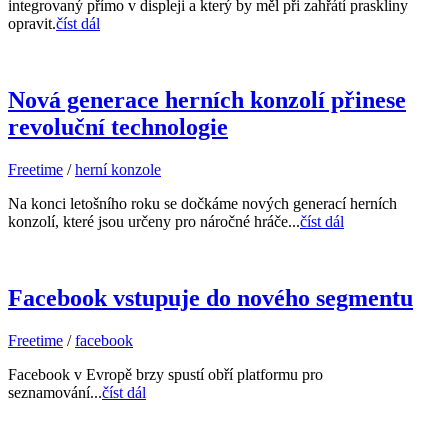
integrovaný přímo v displeji a který by měl při zahřátí praskliny
opravit.
číst dál
Nová generace herních konzolí přinese
revoluční technologie
Freetime
/
herní konzole
Na konci letošního roku se dočkáme nových generací herních
konzolí, které jsou určeny pro náročné hráče...
číst dál
Facebook vstupuje do nového segmentu
Freetime
/
facebook
Facebook v Evropě brzy spustí obří platformu pro
seznamování...
číst dál