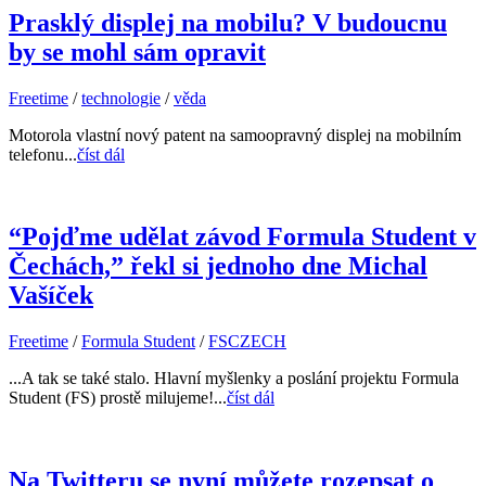
Prasklý displej na mobilu? V budoucnu
by se mohl sám opravit
Freetime
/
technologie
/
věda
Motorola vlastní nový patent na samoopravný displej na mobilním
telefonu...
číst dál
“Pojďme udělat závod Formula Student v
Čechách,” řekl si jednoho dne Michal
Vašíček
Freetime
/
Formula Student
/
FSCZECH
...A tak se také stalo. Hlavní myšlenky a poslání projektu Formula
Student (FS) prostě milujeme!...
číst dál
Na Twitteru se nyní můžete rozepsat o