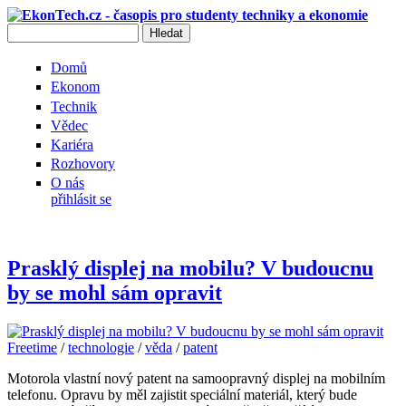
Přejít k hlavnímu obsahu
Hledat
Vyhledávání
Domů
Ekonom
Technik
Vědec
Kariéra
Rozhovory
O nás
přihlásit se
Prasklý displej na mobilu? V budoucnu
Freetime
by se mohl sám opravit
Freetime
/
technologie
/
věda
/
patent
Motorola vlastní nový patent na samoopravný displej na mobilním
telefonu. Opravu by měl zajistit speciální materiál, který bude