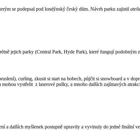
kterým se podepsal pod londýnský český dům. Návrh parku zajistil
atel
tně jejich parky (Central Park, Hyde Park), které fungují podobným zp
bruslení), curling, zkusit si start na bobech, půjčit si snowboard a v 
nu mohou vystřelit z laserové pušky, a mnoho dalších zajímavých atrakcí
ní a dalších myšlenek postupně upravily a vyvinuly do jedné finální ve