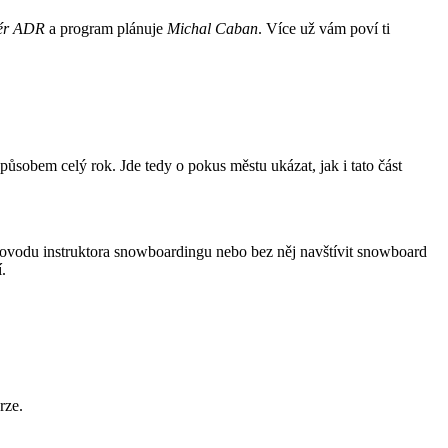
iér ADR
a program plánuje
Michal Caban
. Více už vám poví ti
ůsobem celý rok. Jde tedy o pokus městu ukázat, jak i tato část
doprovodu instruktora snowboardingu nebo bez něj navštívit snowboard
.
rze.