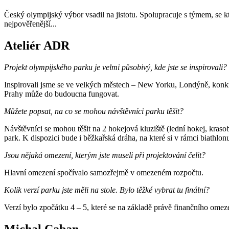
Český olympijský výbor vsadil na jistotu. Spolupracuje s týmem, se 
nejpověřenější...
Ateliér ADR
Projekt olympijského parku je velmi působivý, kde jste se inspirovali?
Inspirovali jsme se ve velkých městech – New Yorku, Londýně, konkré
Prahy může do budoucna fungovat.
Můžete popsat, na co se mohou návštěvníci parku těšit?
Návštěvníci se mohou těšit na 2 hokejová kluziště (lední hokej, kraso
park. K dispozici bude i běžkařská dráha, na které si v rámci biathlo
Jsou nějaká omezení, kterým jste museli při projektování čelit?
Hlavní omezení spočívalo samozřejmě v omezeném rozpočtu.
Kolik verzí parku jste měli na stole. Bylo těžké vybrat tu finální?
Verzí bylo zpočátku 4 – 5, které se na základě právě finančního omeze
Michal Caban