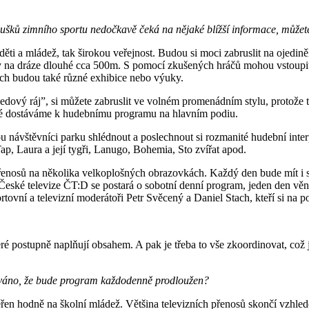
ků zimního sportu nedočkavě čeká na nějaké blížší informace, můžet
 děti a mládež, tak širokou veřejnost. Budou si moci zabruslit na ojed
y na dráze dlouhé cca 500m. S pomocí zkušených hráčů mohou vstoupit 
ích budou také různé exhibice nebo výuky.
Ledový ráj”, si můžete zabruslit ve volném promenádním stylu, protože
ké dostáváme k hudebnímu programu na hlavním podiu.
 návštěvníci parku shlédnout a poslechnout si rozmanité hudební inte
p, Laura a její tygři, Lanugo, Bohemia, Sto zvířat apod.
nosů na několika velkoplošných obrazovkách. Každý den bude mít i s
l České televize ČT:D se postará o sobotní denní program, jeden den 
ovní a televizní moderátoři Petr Svěcený a Daniel Stach, kteří si na p
eré postupně naplňují obsahem. A pak je třeba to vše zkoordinovat, což
ánováno, že bude program každodenně prodloužen?
ěřen hodně na školní mládež. Většina televizních přenosů skončí vzhl