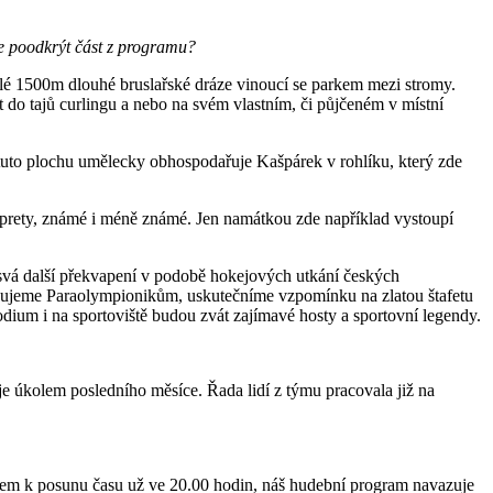
e poodkrýt část z programu?
inělé 1500m dlouhé bruslařské dráze vinoucí se parkem mezi stromy.
do tajů curlingu a nebo na svém vlastním, či půjčeném v místní
 tuto plochu umělecky obhospodařuje Kašpárek v rohlíku, který zde
rprety, známé i méně známé. Jen namátkou zde například vystoupí
vá další překvapení v podobě hokejových utkání českých
věnujeme Paraolympionikům, uskutečníme vzpomínku na zlatou štafetu
odium i na sportoviště budou zvát zajímavé hosty a sportovní legendy.
 je úkolem posledního měsíce. Řada lidí z týmu pracovala již na
edem k posunu času už ve 20.00 hodin, náš hudební program navazuje