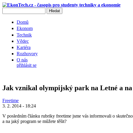
Přejít k hlavnímu obsahu
Hledat
Vyhledávání
Domů
Ekonom
Technik
Vědec
Kariéra
Rozhovory
O nás
přihlásit se
Jak vznikal olympijský park na Letné a na 
Freetime
3. 2. 2014 - 18:24
V posledním článku rubriky freetime jsme vás informovali o skutečno
a na jaký program se můžete těšit?