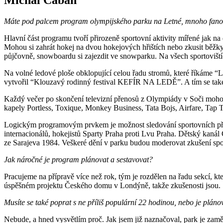
Máte pod palcem program olympijského parku na Letné, mnoho fanouš
Hlavní část programu tvoří přirozeně sportovní aktivity mířené jak na
Mohou si zahrát hokej na dvou hokejových hřištích nebo zkusit běžk
půjčovně, snowboardu si zajezdit ve snowparku. Na všech sportovišt
Na volné ledové ploše obklopující celou řadu stromů, které říkáme “
vytvořil “Klouzavý rodinný festival KEFÍR NA LEDĚ”. A tím se ta
Každý večer po skončení televizní přenosů z Olympiády v Soči mohou
kapely Portless, Toxique, Monkey Business, Tata Bojs, Airfare, Tap Ta
Logickým programovým prvkem je možnost sledování sportovních pře
internacionálů, hokejistů Sparty Praha proti Lvu Praha. Dětský kaná
ze Sarajeva 1984. Veškeré dění v parku budou moderovat zkušení sport
Jak náročné je program plánovat a sestavovat?
Pracujeme na přípravě více než rok, tým je rozdělen na řadu sekcí, kt
úspěšném projektu Českého domu v Londýně, takže zkušenosti jsou.
Musíte se také poprat s ne příliš populární 22 hodinou, nebo je pl
Nebude, a hned vysvětlím proč. Jak jsem již naznačoval, park je zam