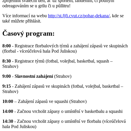
zpříjemnit sváteční den, ať už sportem, fanděním, či pouhým
odreagováním se u grilu či u půllitru!
Více informací na webu
http://st.fjfi.cvut.cz/pohar-dekana/
, kde se
také můžete přihlásit.
Časový program:
8:00
- Registrace florbalových týmů a zahájení zápasů ve skupinách
(florbal - víceúčelová hala Pod Juliskou)
8:30
- Registrace týmů (fotbal, volejbal, basketbal, squash –
Strahov)
9:00
-
Slavnostní zahájení
(Strahov)
9:15
- Zahájení zápasů ve skupinách (fotbal, volejbal, basketbal –
Strahov)
10:00
– Zahájení zápasů ve squashi (Strahov)
14:00
- Začnou vrcholit zápasy o umístění v basketbalu a squashi
14:30
- Začnou vrcholit zápasy o umístění ve florbalu (víceúčelová
hala Pod Juliskou)