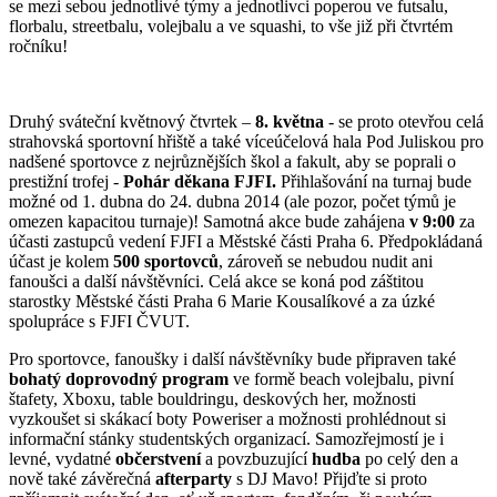
se mezi sebou jednotlivé týmy a jednotlivci poperou ve futsalu,
florbalu, streetbalu, volejbalu a ve squashi, to vše již při čtvrtém
ročníku!
Druhý sváteční květnový čtvrtek –
8. května
- se proto otevřou celá
strahovská sportovní hřiště a také víceúčelová hala Pod Juliskou pro
nadšené sportovce z nejrůznějších škol a fakult, aby se poprali o
prestižní trofej -
Pohár děkana FJFI.
Přihlašování na turnaj bude
možné od 1. dubna do 24. dubna 2014 (ale pozor, počet týmů je
omezen kapacitou turnaje)! Samotná akce bude zahájena
v 9:00
za
účasti zastupců vedení FJFI a Městské části Praha 6. Předpokládaná
účast je kolem
500 sportovců
, zároveň se nebudou nudit ani
fanoušci a další návštěvníci. Celá akce se koná pod záštitou
starostky Městské části Praha 6 Marie Kousalíkové a za úzké
spolupráce s FJFI ČVUT.
Pro sportovce, fanoušky i další návštěvníky bude připraven také
bohatý doprovodný program
ve formě beach volejbalu, pivní
štafety, Xboxu, table bouldringu, deskových her, možnosti
vyzkoušet si skákací boty Poweriser a možnosti prohlédnout si
informační stánky studentských organizací. Samozřejmostí je i
levné, vydatné
občerstvení
a povzbuzující
hudba
po celý den a
nově také závěrečná
afterparty
s DJ Mavo! Přijďte si proto