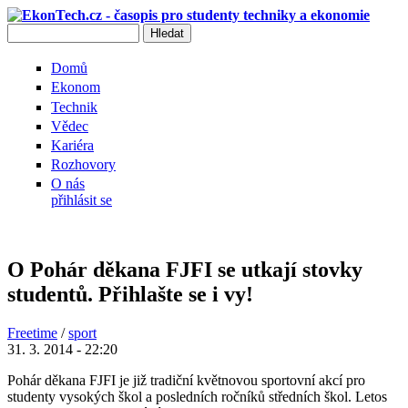
Přejít k hlavnímu obsahu
Hledat
Vyhledávání
Domů
Ekonom
Technik
Vědec
Kariéra
Rozhovory
O nás
přihlásit se
O Pohár děkana FJFI se utkají stovky
studentů. Přihlašte se i vy!
Freetime
/
sport
31. 3. 2014 - 22:20
Pohár děkana FJFI je již tradiční květnovou sportovní akcí pro
studenty vysokých škol a posledních ročníků středních škol. Letos