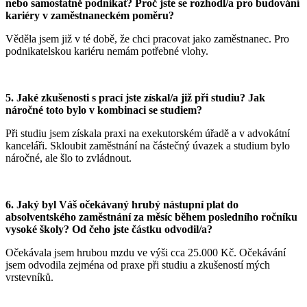
nebo samostatně podnikat? Proč jste se rozhodl
/a pro budování
kariéry v zaměstnaneckém poměru?
Věděla jsem již v té době, že chci pracovat jako zaměstnanec. Pro
podnikatelskou kariéru nemám potřebné vlohy.
5.
Jaké zkušenosti s prací jste získal
/a již při studiu? Jak
náročné toto bylo v kombinaci se studiem?
Při studiu jsem získala praxi na exekutorském úřadě a v advokátní
kanceláři. Skloubit zaměstnání na částečný úvazek a studium bylo
náročné, ale šlo to zvládnout.
6.
Jaký byl Váš očekávaný hrubý nástupní plat do
absolventského zaměstnání za měsíc během posledního ročníku
vysoké školy? Od čeho jste částku odvodil/a?
Očekávala jsem hrubou mzdu ve výši cca 25.000 Kč. Očekávání
jsem odvodila zejména od praxe při studiu a zkušeností mých
vrstevníků.