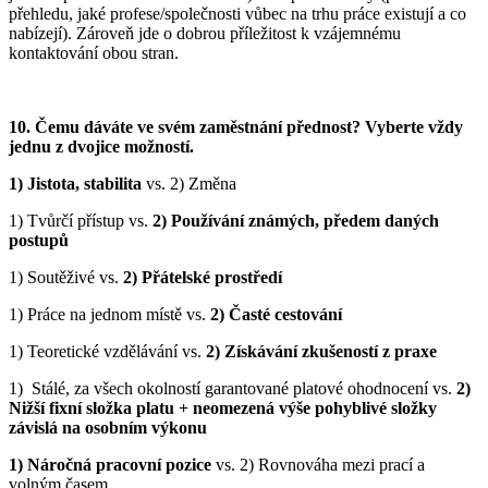
přehledu, jaké profese/společnosti vůbec na trhu práce existují a co
nabízejí). Zároveň jde o dobrou příležitost k vzájemnému
kontaktování obou stran.
10.
Čemu dáváte ve svém zaměstnání přednost? Vyberte vždy
jednu z dvojice možností.
1) Jistota, stabilita
vs. 2) Změna
1) Tvůrčí přístup vs.
2) Používání známých, předem daných
postupů
1) Soutěživé vs.
2) Přátelské prostředí
1) Práce na jednom místě vs.
2) Časté cestování
1) Teoretické vzdělávání vs.
2) Získávání zkušeností z praxe
1) Stálé, za všech okolností garantované platové ohodnocení vs.
2)
Nižší fixní složka platu + neomezená výše pohyblivé složky
závislá na osobním výkonu
1) Náročná pracovní pozice
vs. 2) Rovnováha mezi prací a
volným časem