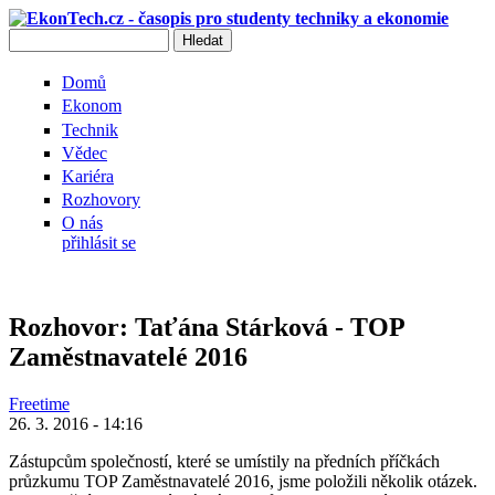
Přejít k hlavnímu obsahu
Hledat
Vyhledávání
Domů
Ekonom
Technik
Vědec
Kariéra
Rozhovory
O nás
přihlásit se
Rozhovor: Taťána Stárková - TOP
Zaměstnavatelé 2016
Freetime
26. 3. 2016 - 14:16
Zástupcům společností, které se umístily na předních příčkách
průzkumu TOP Zaměstnavatelé 2016, jsme položili několik otázek.