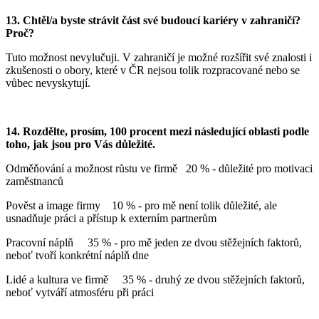
13.
Chtěl/a byste strávit část své budoucí kariéry v zahraničí?
Proč?
Tuto možnost nevylučuji. V zahraničí je možné rozšířit své znalosti i
zkušenosti o obory, které v ČR nejsou tolik rozpracované nebo se
vůbec nevyskytují.
14.
Rozdělte, prosím, 100 procent mezi následující oblasti podle
toho, jak jsou pro Vás důležité.
Odměňování a možnost růstu ve firmě 20 % - důležité pro motivaci
zaměstnanců
Pověst a image firmy 10 % - pro mě není tolik důležité, ale
usnadňuje práci a přístup k externím partnerům
Pracovní náplň 35 % - pro mě jeden ze dvou stěžejních faktorů,
neboť tvoří konkrétní náplň dne
Lidé a kultura ve firmě 35 % - druhý ze dvou stěžejních faktorů,
neboť vytváří atmosféru při práci