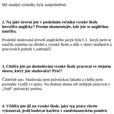
Mé studijní výsledky byly nadprůměrné.
2.
Na jaké úrovni jste v posledním ročníku vysoké školy
hovořil
/a anglicky? Prosím okomentujte, kde jste se angličtinu
naučil
/a.
Poslední studovaná úroveň anglického jazyk byla C1. Jazyk jsem se
naučila zejména na střední a vysoké škole a dále v rámci studijních a
pracovních pobytů v zahraničí.
3.
Chtěl
/a jste po dostudování vysoké školy pracovat ve stejném
oboru, který jste studoval
/a? Proč?
Částečně ano. Studovala jsem právnickou fakultu a chtěla jsem
poznatky využít i v praxi. Na druhou stranu mě nelákalo pracovat v
„čistě“ právnické profesi.
4.
Věděl
/a jste již na vysoké škole, jaký typ práce chcete
vykonávat, jestli budovat kariéru v zaměstnaneckém poměru