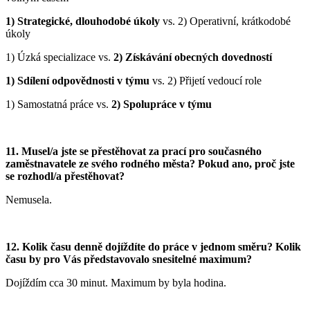
1) Strategické, dlouhodobé úkoly
vs. 2) Operativní, krátkodobé
úkoly
1) Úzká specializace vs.
2) Získávání obecných dovedností
1) Sdílení odpovědnosti v týmu
vs. 2) Přijetí vedoucí role
1) Samostatná práce vs.
2) Spolupráce v týmu
11.
Musel/a jste se přestěhovat za prací pro současného
zaměstnavatele ze svého rodného města? Pokud ano, proč jste
se rozhodl
/a přestěhovat?
Nemusela.
12.
Kolik času denně dojíždíte do práce v jednom směru? Kolik
času by pro Vás představovalo snesitelné maximum?
Dojíždím cca 30 minut. Maximum by byla hodina.