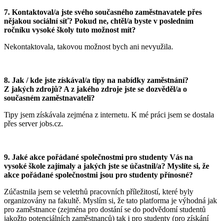
7.
Kontaktoval/a jste svého současného zaměstnavatele přes
nějakou sociální síť? Pokud ne, chtěl/a byste v posledním
ročníku vysoké školy tuto možnost mít?
Nekontaktovala, takovou možnost bych ani nevyužila.
8.
Jak / kde jste získával
/a tipy na nabídky zaměstnání?
Z jakých zdrojů? A z jakého zdroje jste se dozvěděl/a o
současném zaměstnavateli?
Tipy jsem získávala zejména z internetu. K mé práci jsem se dostala
přes server jobs.cz.
9.
Jaké akce pořádané společnostmi pro studenty Vás na
vysoké škole zajímaly a jakých jste se účastnil
/a? Myslíte si, že
akce pořádané společnostmi jsou pro studenty přínosné?
Zúčastnila jsem se veletrhů pracovních příležitostí, které byly
organizovány na fakultě. Myslím si, že tato platforma je výhodná jak
pro zaměstnance (zejména pro dostání se do podvědomí studentů
jakožto potenciálních zaměstnanců) tak i pro studenty (pro získání