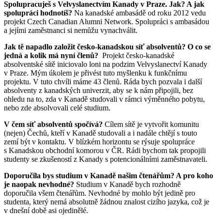
Spolupracuješ s Velvyslanectvím Kanady v Praze. Jak? A jak
spolupráci hodnotíš?
Na kanadské ambasádě od roku 2012 vedu
projekt Czech Canadian Alumni Network. Spolupráci s ambasádou
a jejími zaměstnanci si nemůžu vynachválit.
Jak tě napadlo založit česko-kanadskou síť absolventů? O co se
jedná a kolik má nyní členů?
Projekt česko-kanadské
absolventské sítě iniciovalo loni na podzim Velvyslanectví Kanady
v Praze. Mým úkolem je přivést tuto myšlenku k funkčnímu
projektu. V tuto chvíli máme 43 členů. Ráda bych pozvala i další
absolventy z kanadských univerzit, aby se k nám připojili, bez
ohledu na to, zda v Kanadě studovali v rámci výměnného pobytu,
nebo zde absolvovali celé studium.
V čem síť absolventů spočívá?
Cílem sítě je vytvořit komunitu
(nejen) Čechů, kteří v Kanadě studovali a i nadále chtějí s touto
zemí být v kontaktu. V blízkém horizontu se rýsuje spolupráce
s Kanadskou obchodní komorou v ČR. Rádi bychom tak propojili
studenty se zkušeností z Kanady s potencionálními zaměstnavateli.
Doporučila bys studium v Kanadě našim čtenářům? A pro koho
je naopak nevhodné?
Studium v Kanadě bych rozhodně
doporučila všem čtenářům. Nevhodné by mohlo být jedině pro
studenta, který nemá absolutně žádnou znalost cizího jazyka, což je
v dnešní době asi ojedinělé.