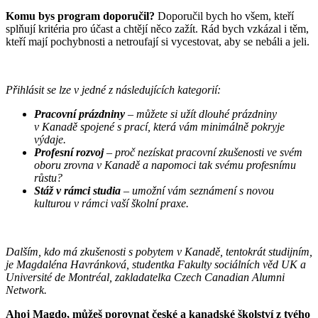
Komu bys program doporučil?
Doporučil bych ho všem, kteří
splňují kritéria pro účast a chtějí něco zažít. Rád bych vzkázal i těm,
kteří mají pochybnosti a netroufají si vycestovat, aby se nebáli a jeli.
Přihlásit se lze v jedné z následujících kategorií:
Pracovní prázdniny
– můžete si užít dlouhé prázdniny
v Kanadě spojené s prací, která vám minimálně pokryje
výdaje.
Profesní rozvoj
– proč nezískat pracovní zkušenosti ve svém
oboru zrovna v Kanadě a napomoci tak svému profesnímu
růstu?
Stáž v rámci studia
– umožní vám seznámení s novou
kulturou v rámci vaší školní praxe.
Dalším, kdo má zkušenosti s pobytem v Kanadě, tentokrát studijním,
je Magdaléna Havránková, studentka Fakulty sociálních věd UK a
Université de Montréal, zakladatelka Czech Canadian Alumni
Network.
Ahoj Magdo, můžeš porovnat české a kanadské školství z tvého