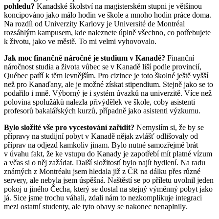
pohledu?
Kanadské školství na magisterském stupni je většinou
koncipováno jako málo hodin ve škole a mnoho hodin práce doma.
Na rozdíl od Univerzity Karlovy je Université de Montréal
rozsáhlým kampusem, kde naleznete úplně všechno, co potřebujete
k životu, jako ve městě. To mi velmi vyhovovalo.
Jak moc finančně náročné je studium v Kanadě?
Finanční
náročnost studia a života vůbec se v Kanadě liší podle provincií,
Québec patří k těm levnějším. Pro cizince je toto školné ještě vyšší
než pro Kanaďany, ale je možné získat stipendium. Stejně jako se to
podařilo i mně. Výborný je i systém úvazků na univerzitě. Více než
polovina spolužáků nalezla přivýdělek ve škole, coby asistenti
profesorů bakalářských kurzů, případně jako asistenti výzkumu.
Bylo složité vše pro vycestování zařídit?
Nemyslím si, že by se
přípravy na studijní pobyt v Kanadě nějak zvlášť odlišovaly od
příprav na odjezd kamkoliv jinam. Bylo nutné samozřejmě brát
v úvahu fakt, že ke vstupu do Kanady je zapotřebí mít platné vízum
a včas si o něj zažádat. Další složitostí bylo najít bydlení. Na radu
známých z Montréalu jsem hledala již z ČR na dálku přes různé
servery, ale nebyla jsem úspěšná. Naštěstí se po příletu uvolnil jeden
pokoj u jiného Čecha, který se dostal na stejný výměnný pobyt jako
já. Sice jsme trochu váhali, zdali nám to nezkomplikuje integraci
mezi ostatní studenty, ale tyto obavy se nakonec nenaplnily.