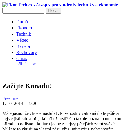
Přejít k hlavnímu obsahu
Hledat
Vyhledávání
Domů
Ekonom
Technik
Vědec
Kariéra
Rozhovory
O nás
přihlásit se
Zažijte Kanadu!
Freetime
1. 10. 2013 - 19:26
Máte jasno, že chcete nasbírat zkušenosti v zahraničí, ale ještě si
nejste jisti kde a při jaké příležitosti? Co takhle poznat panenskou
přírodu a odlišnou kulturu jedné z nejvyspělejších zemí světa?
Můžete to zkusit na vlastní pěst, přes univerzitu, nebo využít