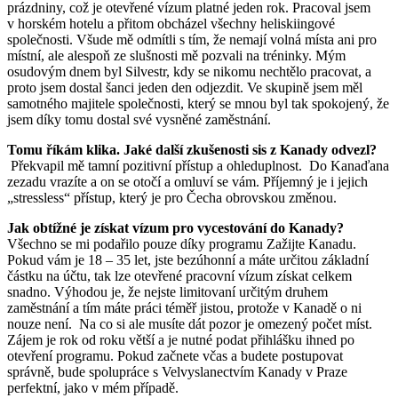
prázdniny, což je otevřené vízum platné jeden rok. Pracoval jsem
v horském hotelu a přitom obcházel všechny heliskiingové
společnosti. Všude mě odmítli s tím, že nemají volná místa ani pro
místní, ale alespoň ze slušnosti mě pozvali na tréninky. Mým
osudovým dnem byl Silvestr, kdy se nikomu nechtělo pracovat, a
proto jsem dostal šanci jeden den odjezdit. Ve skupině jsem měl
samotného majitele společnosti, který se mnou byl tak spokojený, že
jsem díky tomu dostal své vysněné zaměstnání.
Tomu říkám klika. Jaké další zkušenosti sis z Kanady odvezl?
Překvapil mě tamní pozitivní přístup a ohleduplnost. Do Kanaďana
zezadu vrazíte a on se otočí a omluví se vám. Příjemný je i jejich
„stressless“ přístup, který je pro Čecha obrovskou změnou.
Jak obtížné je získat vízum pro vycestování do Kanady?
Všechno se mi podařilo pouze díky programu Zažijte Kanadu.
Pokud vám je 18 – 35 let, jste bezúhonní a máte určitou základní
částku na účtu, tak lze otevřené pracovní vízum získat celkem
snadno. Výhodou je, že nejste limitovaní určitým druhem
zaměstnání a tím máte práci téměř jistou, protože v Kanadě o ni
nouze není. Na co si ale musíte dát pozor je omezený počet míst.
Zájem je rok od roku větší a je nutné podat přihlášku ihned po
otevření programu. Pokud začnete včas a budete postupovat
správně, bude spolupráce s Velvyslanectvím Kanady v Praze
perfektní, jako v mém případě.