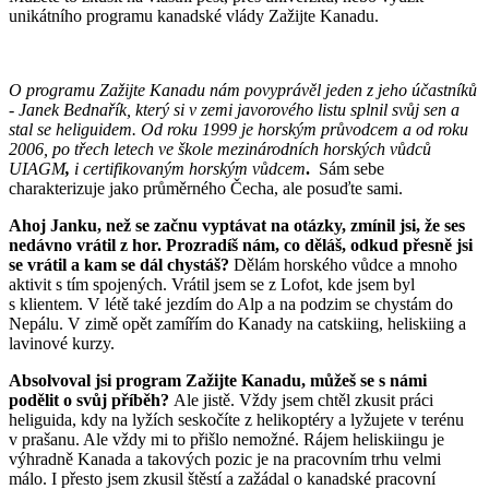
unikátního programu kanadské vlády Zažijte Kanadu.
O programu Zažijte Kanadu nám povyprávěl jeden z jeho účastníků
- Janek Bednařík, který si v zemi javorového listu splnil svůj sen a
stal se heliguidem. Od roku 1999 je horským průvodcem a od roku
2006, po třech letech ve škole mezinárodních horských vůdců
UIAGM
,
i certifikovaným horským vůdcem
.
Sám sebe
charakterizuje jako průměrného Čecha, ale posuďte sami.
Ahoj Janku, než se začnu vyptávat na otázky, zmínil jsi, že ses
nedávno vrátil z hor. Prozradíš nám, co děláš, odkud přesně jsi
se vrátil a kam se dál chystáš?
Dělám horského vůdce a mnoho
aktivit s tím spojených. Vrátil jsem se z Lofot, kde jsem byl
s klientem. V létě také jezdím do Alp a na podzim se chystám do
Nepálu. V zimě opět zamířím do Kanady na catskiing, heliskiing a
lavinové kurzy.
Absolvoval jsi program Zažijte Kanadu, můžeš se s námi
podělit o svůj příběh?
Ale jistě. Vždy jsem chtěl zkusit práci
heliguida, kdy na lyžích seskočíte z helikoptéry a lyžujete v terénu
v prašanu. Ale vždy mi to přišlo nemožné. Rájem heliskiingu je
výhradně Kanada a takových pozic je na pracovním trhu velmi
málo. I přesto jsem zkusil štěstí a zažádal o kanadské pracovní