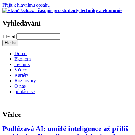
Přejít k hlavnímu obsahu
Vyhledávání
Hledat
Domů
Ekonom
Technik
Vědec
Kariéra
Rozhovory
O nás
přihlásit se
Vědec
Podlézavá AI: umělé inteligence až příliš