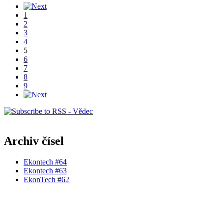
1
2
3
4
5
6
7
8
9
Archiv čísel
Ekontech #64
Ekontech #63
EkonTech #62