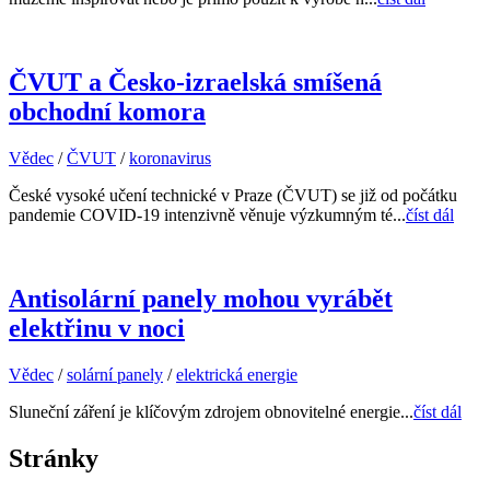
ČVUT a Česko-izraelská smíšená
obchodní komora
Vědec
/
ČVUT
/
koronavirus
České vysoké učení technické v Praze (ČVUT) se již od počátku
pandemie COVID-19 intenzivně věnuje výzkumným té...
číst dál
Antisolární panely mohou vyrábět
elektřinu v noci
Vědec
/
solární panely
/
elektrická energie
Sluneční záření je klíčovým zdrojem obnovitelné energie...
číst dál
Stránky