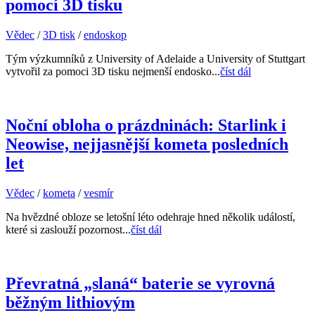
pomocí 3D tisku
Vědec
/
3D tisk
/
endoskop
Tým výzkumníků z University of Adelaide a University of Stuttgart
vytvořil za pomoci 3D tisku nejmenší endosko...
číst dál
Noční obloha o prázdninách: Starlink i
Neowise, nejjasnější kometa posledních
let
Vědec
/
kometa
/
vesmír
Na hvězdné obloze se letošní léto odehraje hned několik událostí,
které si zaslouží pozornost...
číst dál
Převratná „slaná“ baterie se vyrovná
běžným lithiovým