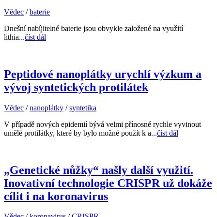
Vědec
/
baterie
Dnešní nabíjitelné baterie jsou obvykle založené na využití
lithia...
číst dál
Peptidové nanoplátky urychlí výzkum a
vývoj syntetických protilátek
Vědec
/
nanoplátky
/
syntetika
V případě nových epidemií bývá velmi přínosné rychle vyvinout
umělé protilátky, které by bylo možné použít k a...
číst dál
„Genetické nůžky“ našly další využití.
Inovativní technologie CRISPR už dokáže
cílit i na koronavirus
Vědec
/
koronavirus
/
CRISPR