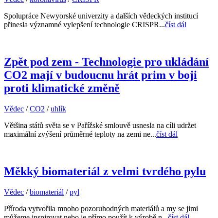
Spolupráce Newyorské univerzity a dalších vědeckých institucí
přinesla významné vylepšení technologie CRISPR...
číst dál
Zpět pod zem - Technologie pro ukládání
CO2 mají v budoucnu hrát prim v boji
proti klimatické změně
Vědec
/
CO2
/
uhlík
Většina států světa se v Pařížské smlouvě usnesla na cíli udržet
maximální zvýšení průměrné teploty na zemi ne...
číst dál
Měkký biomateriál z velmi tvrdého pylu
Vědec
/
biomateriál
/
pyl
Příroda vytvořila mnoho pozoruhodných materiálů a my se jimi
můžeme inspirovat nebo je přímo použít k výrobě n...
číst dál