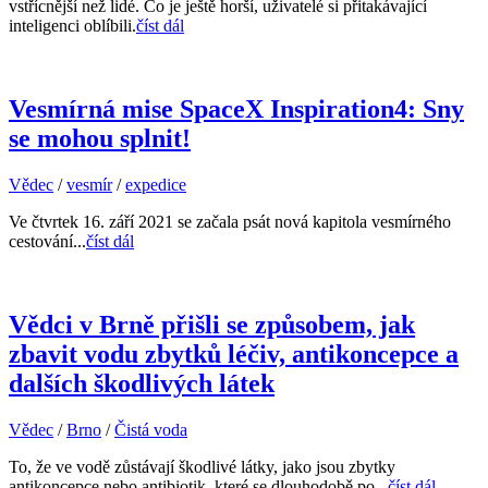
vstřícnější než lidé. Co je ještě horší, uživatelé si přitakávající
inteligenci oblíbili.
číst dál
Vesmírná mise SpaceX Inspiration4: Sny
se mohou splnit!
Vědec
/
vesmír
/
expedice
Ve čtvrtek 16. září 2021 se začala psát nová kapitola vesmírného
cestování...
číst dál
Vědci v Brně přišli se způsobem, jak
zbavit vodu zbytků léčiv, antikoncepce a
dalších škodlivých látek
Vědec
/
Brno
/
Čistá voda
To, že ve vodě zůstávají škodlivé látky, jako jsou zbytky
antikoncepce nebo antibiotik, které se dlouhodobě po...
číst dál