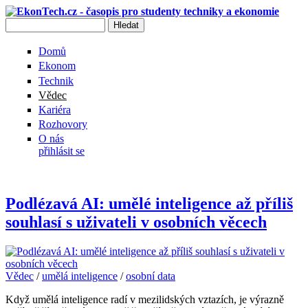
Přejít k hlavnímu obsahu
Hledat
Vyhledávání
Domů
Ekonom
Technik
Vědec
Kariéra
Rozhovory
O nás
přihlásit se
Podlézavá AI: umělé inteligence až příliš
Vědec
souhlasí s uživateli v osobních věcech
Vědec
/
umělá inteligence
/
osobní data
Když umělá inteligence radí v mezilidských vztazích, je výrazně