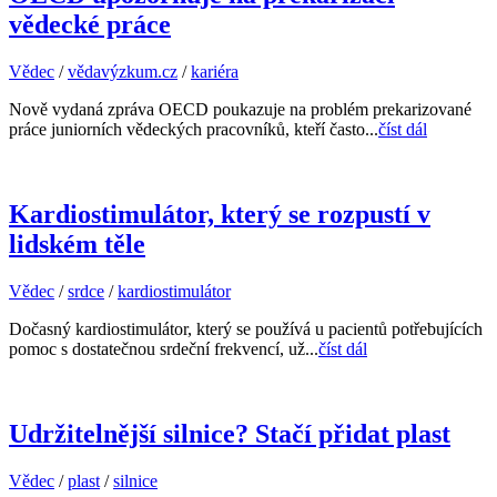
vědecké práce
Vědec
/
vědavýzkum.cz
/
kariéra
Nově vydaná zpráva OECD poukazuje na problém prekarizované
práce juniorních vědeckých pracovníků, kteří často...
číst dál
Kardiostimulátor, který se rozpustí v
lidském těle
Vědec
/
srdce
/
kardiostimulátor
Dočasný kardiostimulátor, který se používá u pacientů potřebujících
pomoc s dostatečnou srdeční frekvencí, už...
číst dál
Udržitelnější silnice? Stačí přidat plast
Vědec
/
plast
/
silnice