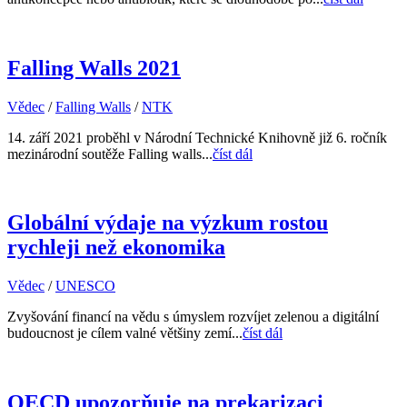
Falling Walls 2021
Vědec
/
Falling Walls
/
NTK
14. září 2021 proběhl v Národní Technické Knihovně již 6. ročník
mezinárodní soutěže Falling walls...
číst dál
Globální výdaje na výzkum rostou
rychleji než ekonomika
Vědec
/
UNESCO
Zvyšování financí na vědu s úmyslem rozvíjet zelenou a digitální
budoucnost je cílem valné většiny zemí...
číst dál
OECD upozorňuje na prekarizaci