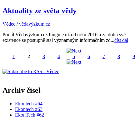
Aktuality ze světa vědy
Vědec
/
vědavýzkum.cz
Portál Vědavýzkum.cz funguje už od roku 2016 a za dobu své
existence se postupně stal významným informačním zd...
číst dál
1
2
3
4
5
6
7
8
9
Stránky
Archiv čísel
Ekontech #64
Ekontech #63
EkonTech #62