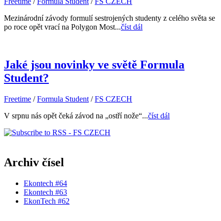
Freetime
/
Formula Student
/
FS CZECH
Mezinárodní závody formulí sestrojených studenty z celého světa se
po roce opět vrací na Polygon Most...
číst dál
Jaké jsou novinky ve světě Formula
Student?
Freetime
/
Formula Student
/
FS CZECH
V srpnu nás opět čeká závod na „ostří nože“...
číst dál
Archiv čísel
Ekontech #64
Ekontech #63
EkonTech #62