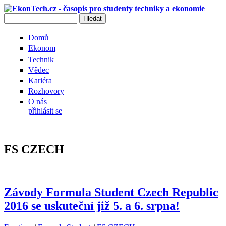
Přejít k hlavnímu obsahu
Hledat
Vyhledávání
Domů
Ekonom
Technik
Vědec
Kariéra
Rozhovory
O nás
přihlásit se
FS CZECH
Závody Formula Student Czech Republic
2016 se uskuteční již 5. a 6. srpna!