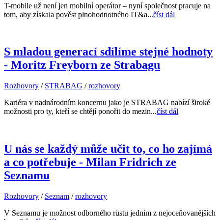
T-mobile už není jen mobilní operátor – nyní společnost pracuje na
tom, aby získala pověst plnohodnotného IT&a...
číst dál
S mladou generací sdílíme stejné hodnoty
- Moritz Freyborn ze Strabagu
Rozhovory
/
STRABAG
/
rozhovory
Kariéra v nadnárodním koncernu jako je STRABAG nabízí široké
možnosti pro ty, kteří se chtějí ponořit do mezin...
číst dál
U nás se každý může učit to, co ho zajímá
a co potřebuje - Milan Fridrich ze
Seznamu
Rozhovory
/
Seznam
/
rozhovory
V Seznamu je možnost odborného růstu jedním z nejoceňovanějších