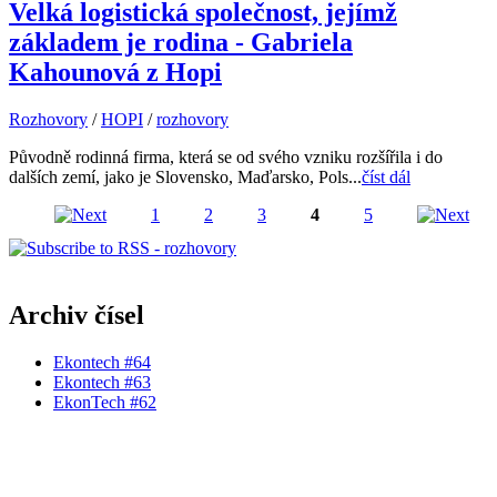
Velká logistická společnost, jejímž
základem je rodina - Gabriela
Kahounová z Hopi
Rozhovory
/
HOPI
/
rozhovory
Původně rodinná firma, která se od svého vzniku rozšířila i do
dalších zemí, jako je Slovensko, Maďarsko, Pols...
číst dál
1
2
3
4
5
Stránky
Archiv čísel
Ekontech #64
Ekontech #63
EkonTech #62