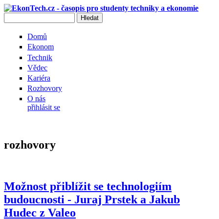
Přejít k hlavnímu obsahu
Hledat
Vyhledávání
Domů
Ekonom
Technik
Vědec
Kariéra
Rozhovory
O nás
přihlásit se
rozhovory
Možnost přiblížit se technologiím
budoucnosti - Juraj Prstek a Jakub
Hudec z Valeo