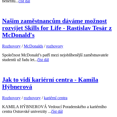
benefitů...
číst dál
Našim zaměstnancům dáváme možnost
rozvíjet Skills for Life - Rastislav Tesár z
McDonald's
Rozhovory
/
McDonalds
/
rozhovory
Společnost McDonald’s patří mezi nejoblíbenější zaměstnavatele
studentů už řadu let...
číst dál
Jak to vidí kariérní centra - Kamila
Hýbnerová
Rozhovory
/
rozhovory
/
kariérní centra
KAMILA HÝBNEROVÁ Vedoucí Poradenského a kariérního
centra Ostravské univerzity ...
číst dál